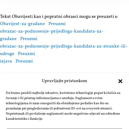
Tekst Obavijesti kao i popratni obrasci mogu se preuzeti s:
Obavijest-za-gradane
Preuzmi
obrazac-za-podnosenje-prijedloga-kandidata-za-
gradane
Preuzmi
obrazac-za-podnosenje-prijedloga-kandidata-za-stranke-ili-
udruge
Preuzmi
izjava
Preuzmi
Upravljajte pristankom
Da bismo pružili najbolje iskustvo, koristimo tehnologije poput kolačića za
čuvanje i/ili pristup informacijama o uređaju. Suglasnost s ovim
tehnologijama će nam omogućiti da obrađujemo podatke kao što su
ponašanje pri pregledavanju ili jedinstveni ID-ovi na ovoj web stranici.
OPĆINA POSUŠJE, Fra Grge Martića 30
Nepristanak ili povlačenje suglasnosti može negativno utjecati na određene
karakteristike i funkcije.
88240, Posušje Bosna i Hercegovina