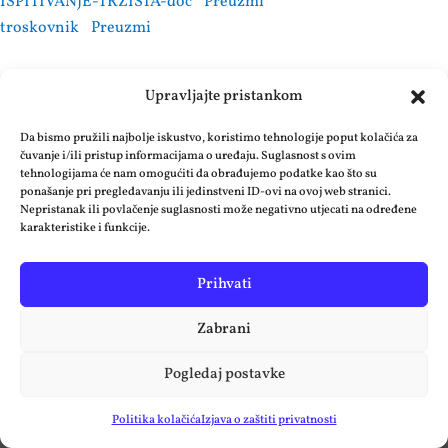
ISPITIVANJE-TRZISTA-doc
Preuzmi
troskovnik
Preuzmi
Upravljajte pristankom
Da bismo pružili najbolje iskustvo, koristimo tehnologije poput kolačića za
čuvanje i/ili pristup informacijama o uređaju. Suglasnost s ovim
tehnologijama će nam omogućiti da obrađujemo podatke kao što su
ponašanje pri pregledavanju ili jedinstveni ID-ovi na ovoj web stranici.
OPĆINA POSUŠJE, Fra Grge Martića 30
Nepristanak ili povlačenje suglasnosti može negativno utjecati na određene
karakteristike i funkcije.
88240, Posušje Bosna i Hercegovina
+387/39/681-035;
Prihvati
opcina.posusje.gs@tel.net.ba
Zabrani
Pogledaj postavke
Copyright 2026. © Općina Posušje, sva prava
Politika kolačića
Izjava o zaštiti privatnosti
pridržana.