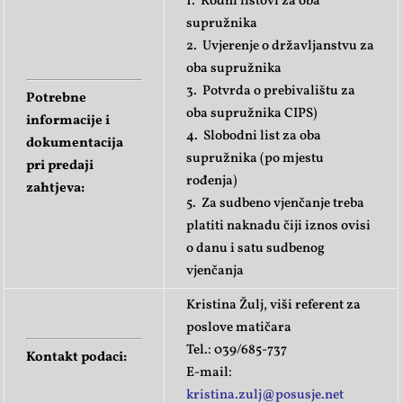
1. Rodni listovi za oba
supružnika
2. Uvjerenje o državljanstvu za
oba supružnika
3. Potvrda o prebivalištu za
Potrebne
oba supružnika CIPS)
informacije i
4. Slobodni list za oba
dokumentacija
supružnika (po mjestu
pri predaji
rođenja)
zahtjeva:
5. Za sudbeno vjenčanje treba
platiti naknadu čiji iznos ovisi
o danu i satu sudbenog
vjenčanja
Kristina Žulj, viši referent za
poslove matičara
Tel.: 039/685-737
Kontakt podaci:
E-mail:
kristina.zulj@posusje.net