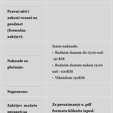
Pravni akti i
zakoni vezani uz
predmet
(formular,
zahtjev):
Iznos naknade:
• Radnim danom do 15:00 sati
-50 KM
Naknade za
• Radnim danom nakon 15:00
plaćanje:
sati -100KM
• Vikendom 150KM
Napomene:
Za preuzimanje u .pdf
Zahtijev možete
formatu kliknite ispod:
preuzeti sa