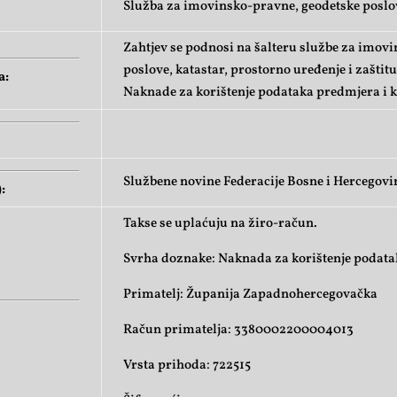
Služba za imovinsko-pravne, geodetske poslove
Zahtjev se podnosi na šalteru službe za imov
poslove, katastar, prostorno uređenje i zaštitu
a:
Naknade za korištenje podataka predmjera i k
Službene novine Federacije Bosne i Hercegovi
:
Takse se uplaćuju na žiro-račun.
Svrha doznake: Naknada za korištenje podatak
Primatelj: Županija Zapadnohercegovačka
Račun primatelja: 3380002200004013
Vrsta prihoda: 722515