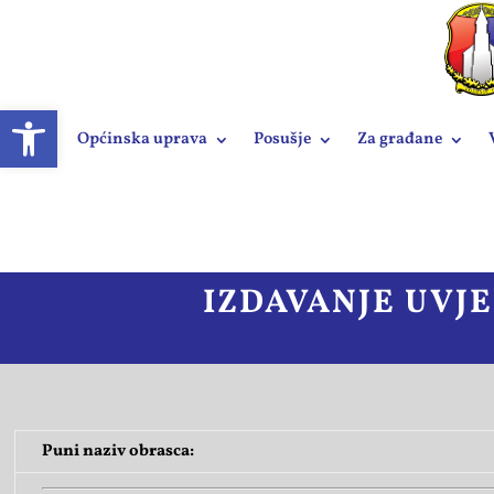
Open toolbar
Općinska uprava
Posušje
Za građane
IZDAVANJE UVJ
Puni naziv obrasca: